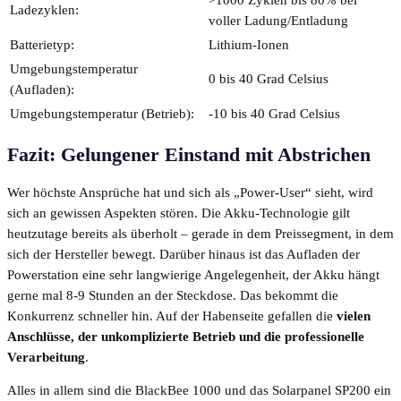
>1000 Zyklen bis 80% bei
Ladezyklen:
voller Ladung/Entladung
Batterietyp:
Lithium-Ionen
Umgebungstemperatur
0 bis 40 Grad Celsius
(Aufladen):
Umgebungstemperatur (Betrieb):
-10 bis 40 Grad Celsius
Fazit: Gelungener Einstand mit Abstrichen
Wer höchste Ansprüche hat und sich als „Power-User“ sieht, wird
sich an gewissen Aspekten stören. Die Akku-Technologie gilt
heutzutage bereits als überholt – gerade in dem Preissegment, in dem
sich der Hersteller bewegt. Darüber hinaus ist das Aufladen der
Powerstation eine sehr langwierige Angelegenheit, der Akku hängt
gerne mal 8-9 Stunden an der Steckdose. Das bekommt die
Konkurrenz schneller hin. Auf der Habenseite gefallen die
vielen
Anschlüsse, der unkomplizierte Betrieb und die professionelle
Verarbeitung
.
Alles in allem sind die BlackBee 1000 und das Solarpanel SP200 ein