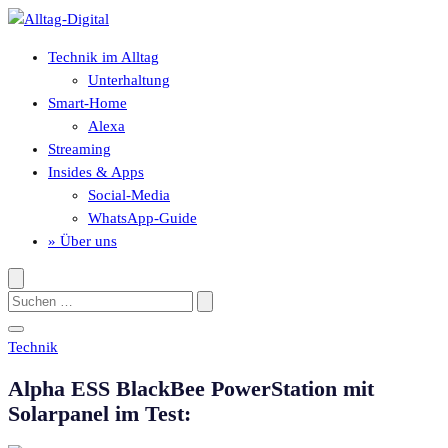
Zum
Inhalt
Technik im Alltag
springen
Unterhaltung
Smart-Home
Alexa
Streaming
Insides & Apps
Social-Media
WhatsApp-Guide
» Über uns
Suche
Suche
öffnen
Suchen
nach:
Menü
Technik
öffnen
Alpha ESS BlackBee PowerStation mit
Solarpanel im Test: