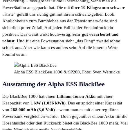
Verpackung. Umso größer ist die Überraschung, wenn man die
PowerStation ausgepackt hat. Die mit
über 10 Kilogramm
schwere
„Kiste“ gefällt uns richtig gut mit ihrem schwarz-gelben Look.
Ähnlichkeiten zum Bumblebee aus der Transformers-Serie sind
sicherlich purer Zufall. Auf jeden Fall ist der Ersteindruck ein
positiver: Das Gerät wirkt hochwertig,
sehr gut verarbeitet und
robust
. Und für eine Powerstation sieht „das Ding“ zweifelsohne
schick aus. Aber wie kann es anders sein: Auf die inneren Werte
kommt es an.
Alpha ESS BlackBee 1000 & SP200, Foto: Sven Wernicke
Ausstattung der Alpha ESS BlackBee
Die BlackBee 1000 hat einen
Lithium-Ionen-Akku
mit einer
Kaapazität von
1 kW (1.036 kWh)
. Das entspricht einer Kapazität
von
288.000 mAh (3,6 Volt)
– wenn man es mit einer regulären
Powerbank vergleichen würde. Doch gegenüber einem Akku für die
Hosentasche oder den Rucksack bietet die BlackBee 1000 mehr. Viel
mehr. Nämlich eine große Anschlussvielfalt: