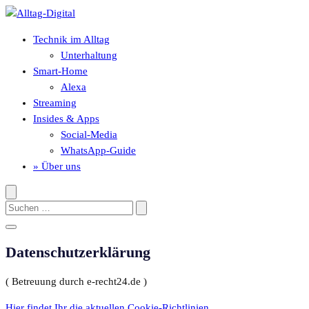
Zum
Inhalt
Technik im Alltag
springen
Unterhaltung
Smart-Home
Alexa
Streaming
Insides & Apps
Social-Media
WhatsApp-Guide
» Über uns
Suche
Suche
öffnen
Suchen
nach:
Menü
öffnen
Datenschutzerklärung
( Betreuung durch e-recht24.de )
Hier findet Ihr die aktuellen Cookie-Richtlinien