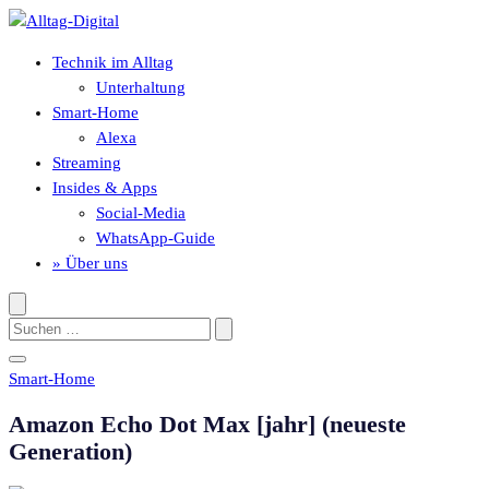
Zum
Inhalt
Technik im Alltag
springen
Unterhaltung
Smart-Home
Alexa
Streaming
Insides & Apps
Social-Media
WhatsApp-Guide
» Über uns
Suche
Suche
öffnen
Suchen
nach:
Menü
Smart-Home
öffnen
Amazon Echo Dot Max [jahr] (neueste
Generation)